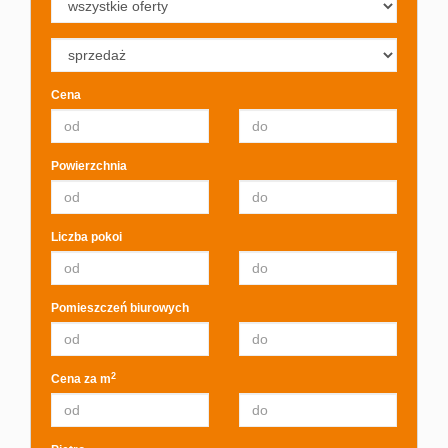
Kalkulato
Cena
Świadect
Powierzchnia
energety
Liczba pokoi
Kontakt
Pomieszczeń biurowych
Notatnik
2
Cena za m
RODO