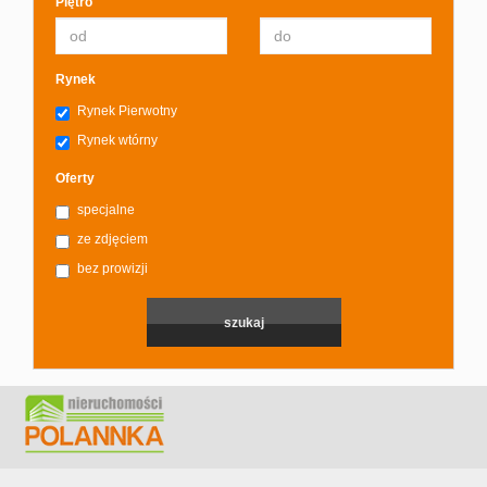
Piętro
Rynek
Rynek Pierwotny
Rynek wtórny
Oferty
specjalne
ze zdjęciem
bez prowizji