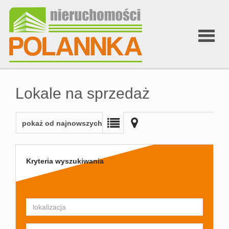
Strona
Lokale na sprzedaż
główna
pokaż od najnowszych
O nas
Kryteria wyszukiwania
Zgłoś
ofertę