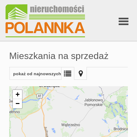
Strona
Mieszkania na sprzedaż
główna
pokaż od najnowszych
O nas
+
−
Zgłoś
ofertę