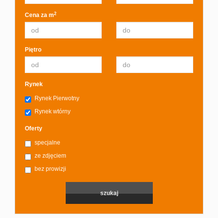
2
Cena za m
Piętro
Rynek
Rynek Pierwotny
Rynek wtórny
Oferty
specjalne
ze zdjęciem
bez prowizji